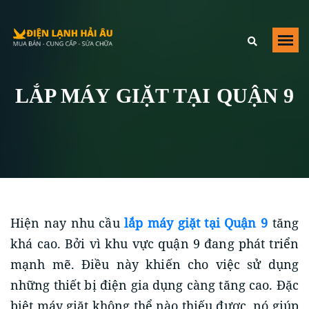
Điện Lạnh Hải Âu
,
https://dienlanhhaiau.com/lap-may-giat-tai-quan-
9
,
Số 40 Đường Số 2, Trường Thọ
Thu Đuc
,
HCM
,
700000
Việt Nam
LẮP MÁY GIẶT TẠI QUẬN 9
+84979209223
Hiện nay nhu cầu
lắp máy giặt tại Quận 9
tăng
khá cao. Bởi vì khu vực quận 9 đang phát triển
mạnh mẽ. Điều này khiến cho việc sử dụng
những thiết bị điện gia dụng càng tăng cao. Đặc
biệt máy giặt không thể nào thiếu được, nó giúp