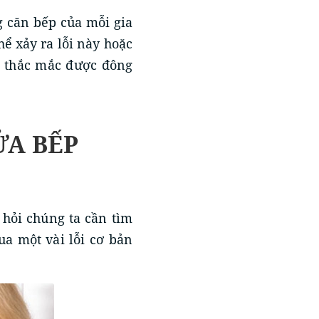
ng căn bếp của mỗi gia
ể xảy ra lỗi này hoặc
là thắc mắc được đông
ỬA BẾP
 hỏi chúng ta cần tìm
ua một vài lỗi cơ bản