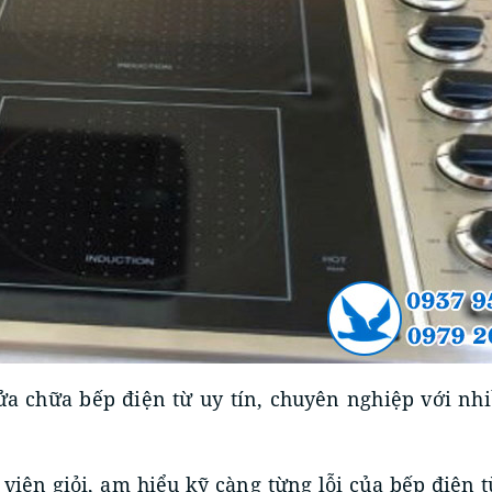
sửa chữa bếp điện từ uy tín, chuyên nghiệp với n
t viên giỏi, am hiểu kỹ càng từng lỗi của bếp điện 