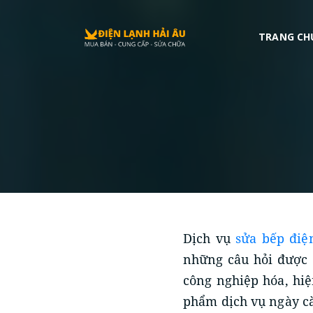
Điện Lạnh Hải Âu
,
https://dienlanhhaiau.com/sua-bep-dien-tu-quan-
Số 40 Đường Số 2, Trường Thọ
TRANG CH
Thu Đuc
,
HCM
,
700000
Việt Nam
+84979209223
Dịch vụ
sửa bếp điệ
những câu hỏi được 
công nghiệp hóa, hiệ
phẩm dịch vụ ngày cà