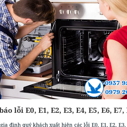
áo lỗi E0, E1, E2, E3, E4, E5, E6, E7,
ia đình quý khách xuất hiện các lỗi E0, E1, E2, E3, E