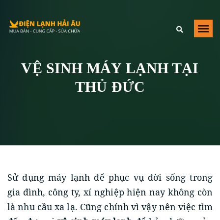
Điện Lạnh Hải Âu
,
https://dienlanhhaiau.com/ve-sinh-may-lanh-tai-
thu-duc
,
Số 40 Đường Số 2, Trường Thọ
Thu Đuc
,
HCM
,
700000
Việt Nam
VỆ SINH MÁY LẠNH TẠI
+84979209223
THỦ ĐỨC
Sử dụng máy lạnh để phục vụ đời sống trong
gia đình, công ty, xí nghiệp hiện nay không còn
là nhu cầu xa lạ. Cũng chính vì vậy nên việc tìm