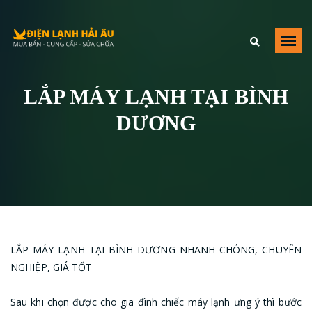
Điện Lạnh Hải Âu
,
https://dienlanhhaiau.com/lap-may-lanh-tai-binh-
duong
,
Số 40 Đường Số 2, Trường Thọ
Thu Đuc
,
HCM
,
700000
Việt Nam
LẮP MÁY LẠNH TẠI BÌNH
+84979209223
DƯƠNG
LẮP MÁY LẠNH TẠI BÌNH DƯƠNG NHANH CHÓNG, CHUYÊN
NGHIỆP, GIÁ TỐT
Sau khi chọn được cho gia đình chiếc máy lạnh ưng ý thì bước