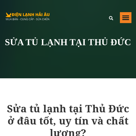
Điện Lạnh Hải Âu
,
https://dienlanhhaiau.com/sua-tu-lanh-tai-thu-
duc
,
Số 40 Đường Số 2, Trường Thọ
Thu Đuc
,
HCM
,
700000
Việt Nam
SỬA TỦ LẠNH TẠI THỦ ĐỨC
+84979209223
Sửa tủ lạnh tại Thủ Đức
ở đâu tốt, uy tín và chất
lượng?