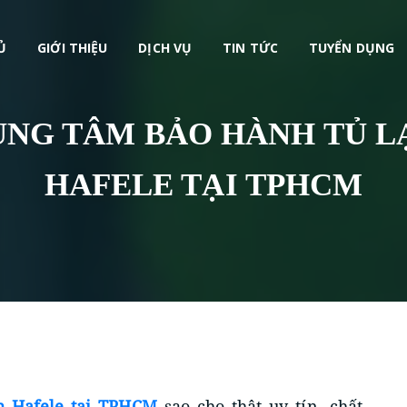
-lanh-hafele-tai-tphcm.html
,
Ủ
GIỚI THIỆU
DỊCH VỤ
TIN TỨC
TUYỂN DỤNG
UNG TÂM BẢO HÀNH TỦ L
HAFELE TẠI TPHCM
h Hafele tại TPHCM
sao cho thật uy tín, chất