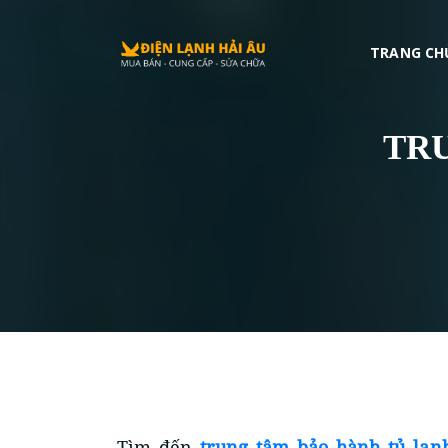
Điện Lạnh Hải Âu
,
https://dienlanhhaiau.com/trung-tam-bao-hanh-tu
Số 40 Đường Số 2, Trường Thọ
TRANG CH
Thu Đuc
,
HCM
,
700000
Việt Nam
+84979209223
TR
Tìm đến
trung tâm bảo hành tủ lạn